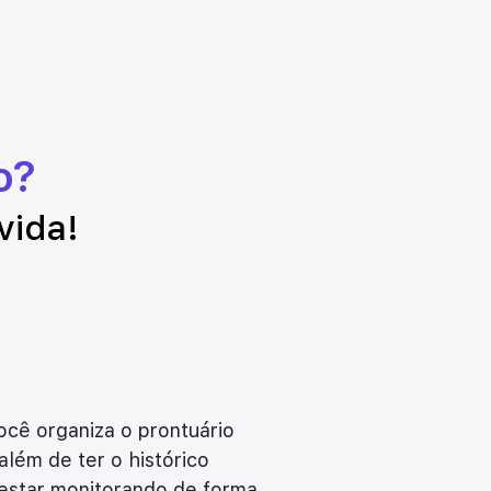
o?
vida!
cê organiza o prontuário
além de ter o histórico
 estar monitorando de forma