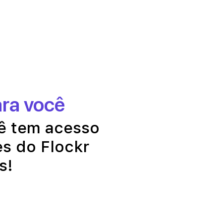
ara você
ê tem acesso
es do Flockr
s!