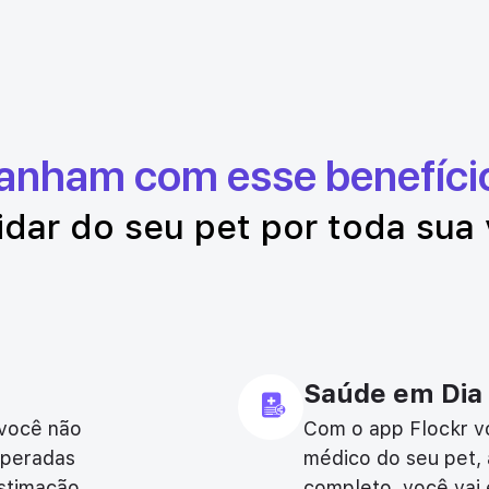
ganham com esse benefíci
idar do seu pet por toda sua 
Saúde em Dia
 você não
Com o app Flockr vo
speradas
médico do seu pet, 
stimação.
completo, você vai