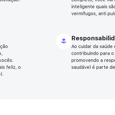
inteligente quais sã
vermífugos, anti pu
Responsabilid
ação
Ao cuidar da saúde
o,
contribuindo para o
 vocês.
promovendo a respo
s feliz, o
saudável é parte d
l.