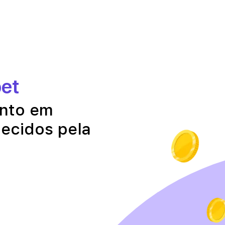
pet
onto em
necidos pela